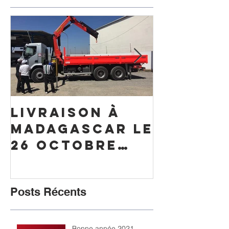
Livraison à
Livrais
Madagascar le
Mayotte
26 octobre
octobre
2016
Posts Récents
Bonne année 2021