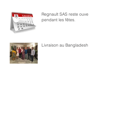
Regnault SAS reste ouvert
pendant les fêtes.
Livraison au Bangladesh
Archives
janvier 2021
(1)
1 post
juin 2017
(2)
2 posts
avril 2017
(1)
1 post
mars 2017
(1)
1 post
février 2017
(1)
1 post
janvier 2017
(1)
1 post
décembre 2016
(2)
2 posts