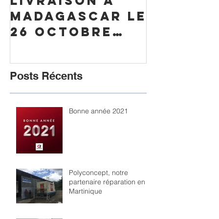
Livraison à
Livrais
Madagascar le
Mayotte
26 octobre
octobre
2016
Posts Récents
Bonne année 2021
Polyconcept, notre
partenaire réparation en
Martinique