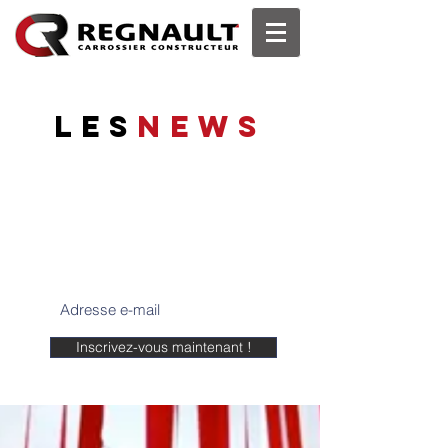
les
News
Tenez-vous informés
Suivez les dernières actualités de
REGNAULT SAS, les dernières
réglementations, infos, etc...
Inscrivez-vous maintenant !