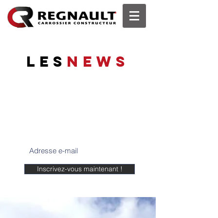
les
News
Tenez-vous informés
Suivez les dernières actualités de
REGNAULT SAS, les dernières
réglementations, infos, etc...
Inscrivez-vous maintenant !