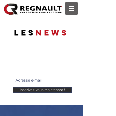
les
News
Tenez-vous informés
Suivez les dernières actualités de
REGNAULT SAS, les dernières
réglementations, infos, etc...
Inscrivez-vous maintenant !